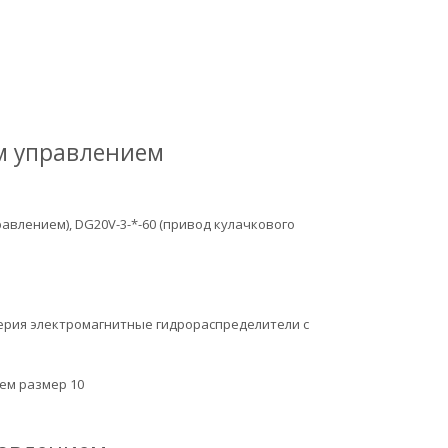
м управлением
правлением), DG20V-3-*-60 (привод кулачкового
0 серия электромагнитные гидрораспределители с
ием размер 10