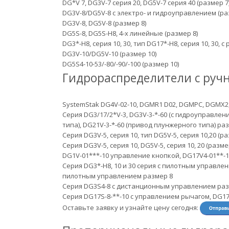
DG*V 7, DG3V-7 серия 20, DG5V-7 серия 40 (размер 7
DG3V-8/DG5V-8 с электро- и гидроуправлением (ра
DG3V-8, DG5V-8 (размер 8)
DG5S-8, DG5S-H8, 4-х линейные (размер 8)
DG3*-H8, серия 10, 30, тип DG17*-H8, серия 10, 30, 
DG3V-10/DG5V-10 (размер 10)
DG5S4-10-53/-80/-90/-100 (размер 10)
Гидрораспределители с руч
SystemStak DG4V-02-10, DGMR1 D02, DGMPC, DGMX2
Серия DG3/17/2*V-3, DG3V-3-*-60 (с гидроуправлен
типа), DG21V-3-*-60 (привод плунжерного типа) ра
Серия DG3V-5, серия 10, тип DG5V-5, серия 10,20 (ра
Серия DG3V-5, серия 10, DG5V-5, серия 10, 20 (разме
DG1V-01***-10 управление кнопкой, DG17V4-01**-
Серия DG3*-H8, 10 и 30 серия с пилотным управле
пилотным управлением размер 8
Серия DG3S4-8 с дистанционным управлением раз
Серия DG17S-8-**-10 с управлением рычагом, DG17
Оставьте заявку и узнайте цену сегодня: