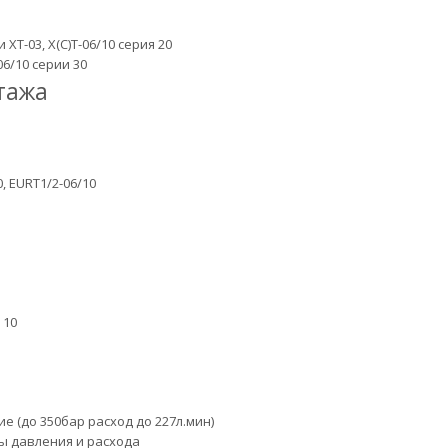
T-03, X(C)T-06/10 серия 20
06/10 серии 30
тажа
 EURT1/2-06/10
 10
 (до 350бар расход до 227л.мин)
 давления и расхода