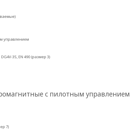
ываемые)
ым управлением
G4V-3S, EN 490 (размер 3)
тромагнитные с пилотным управлением
ер 7)