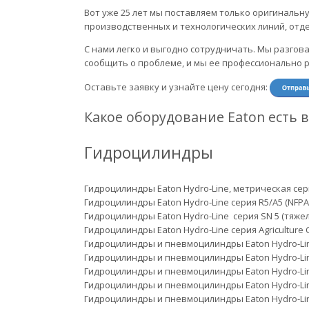
Вот уже 25 лет мы поставляем только оригинальн
производственных и технологических линий, отд
С нами легко и выгодно сотрудничать. Мы разгов
сообщить о проблеме, и мы ее профессионально 
Оставьте заявку и узнайте цену сегодня:
Какое оборудование Eaton есть в
Гидроцилиндры
Гидроцилиндры Eaton Hydro-Line, метрическая се
Гидроцилиндры Eaton Hydro-Line серия R5/A5 (NF
Гидроцилиндры Eaton Hydro-Line серия SN 5 (тяжел
Гидроцилиндры Eaton Hydro-Line серия Agriculture
Гидроцилиндры и пневмоцилиндры Eaton Hydro-Li
Гидроцилиндры и пневмоцилиндры Eaton Hydro-Li
Гидроцилиндры и пневмоцилиндры Eaton Hydro-Li
Гидроцилиндры и пневмоцилиндры Eaton Hydro-Lin
Гидроцилиндры и пневмоцилиндры Eaton Hydro-Li