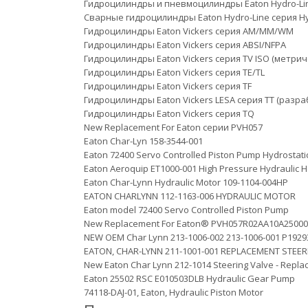
Гидроцилиндры и пневмоцилиндры Eaton Hydro-Line
Сварные гидроцилиндры Eaton Hydro-Line серия H
Гидроцилиндры Eaton Vickers серия AM/MM/WM
Гидроцилиндры Eaton Vickers серия ABSI/NFPA
Гидроцилиндры Eaton Vickers серия TV ISO (метрич
Гидроцилиндры Eaton Vickers серия TE/TL
Гидроцилиндры Eaton Vickers серия TF
Гидроцилиндры Eaton Vickers LESA серия TT (разр
Гидроцилиндры Eaton Vickers серия TQ
New Replacement For Eaton серии PVH057
Eaton Char-Lyn 158-3544-001
Eaton 72400 Servo Controlled Piston Pump Hydrostatic
Eaton Aeroquip ET1000-001 High Pressure Hydraulic H
Eaton Char-Lynn Hydraulic Motor 109-1104-004HP
EATON CHARLYNN 112-1163-006 HYDRAULIC MOTOR
Eaton model 72400 Servo Controlled Piston Pump
New Replacement For Eaton® PVH057R02AA10A25000
NEW OEM Char Lynn 213-1006-002 213-1006-001 P192
EATON, CHAR-LYNN 211-1001-001 REPLACEMENT STEE
New Eaton Char Lynn 212-1014 Steering Valve - Repla
Eaton 25502 RSC E010503DLB Hydraulic Gear Pump
74118-DAJ-01, Eaton, Hydraulic Piston Motor