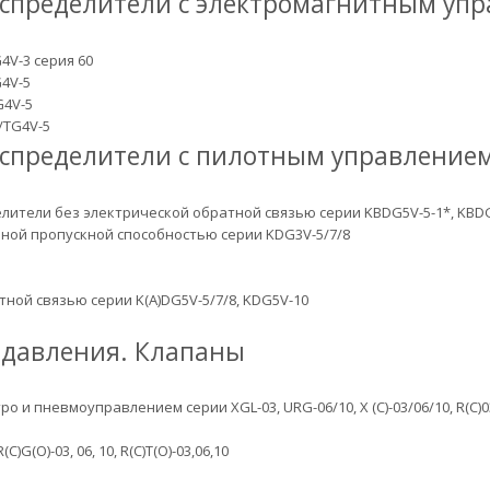
спределители с электромагнитным уп
4V-3 серия 60
4V-5
G4V-5
/TG4V-5
спределители с пилотным управление
ители без электрической обратной связью серии KBDG5V-5-1*, KBDG5
ой пропускной способностью серии KDG3V-5/7/8
ой связью серии K(A)DG5V-5/7/8, KDG5V-10
давления. Клапаны
пневмоуправлением серии XGL-03, URG-06/10, X (C)-03/06/10, R(C)03/06/
(O)-03, 06, 10, R(C)T(O)-03,06,10