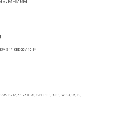
равлением
м
V-8-1*, KBDG5V-10-1*
10/12, XSL/XTL-03, типы "R", "UR", "X" 03, 06, 10,