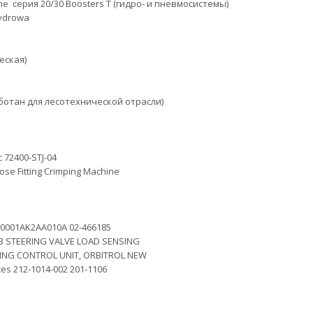
 серия 20/30 Boosters T (гидро- и пневмосистемы)
ydrowa
еская)
аботан для лесотехнической отрасли)
 72400-STJ-04
ose Fitting Crimping Machine
0001AK2AA010A 02-466185
93 STEERING VALVE LOAD SENSING
RING CONTROL UNIT, ORBITROL NEW
ces 212-1014-002 201-1106