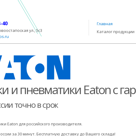
8-40
Главная
овоостапоская ул., 5с3
Каталог продукции
os.ru
и и пневматики Eaton с гар
сии точно в срок
и Eaton для российского производителя.
оссии за 30 минут. Бесплатную доставку до Вашего склада!