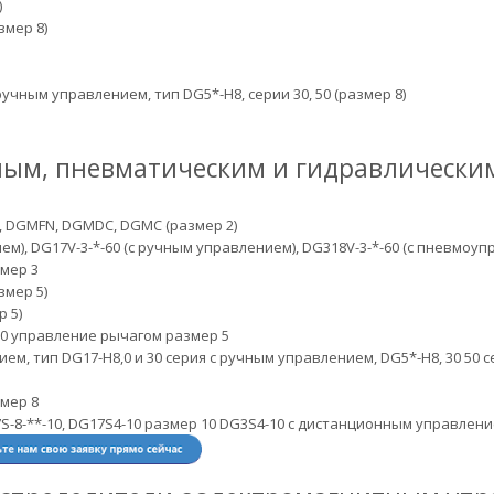
)
змер 8)
с ручным управлением, тип DG5*-H8, серии 30, 50 (размер 8)
ным, пневматическим и гидравлически
, DGMFN, DGMDC, DGMC (размер 2)
ием), DG17V-3-*-60 (с ручным управлением), DG318V-3-*-60 (с пневмоу
змер 3
змер 5)
р 5)
10 управление рычагом размер 5
нием, тип DG17-H8,0 и 30 серия с ручным управлением, DG5*-H8, 30 5
мер 8
S-8-**-10, DG17S4-10 размер 10 DG3S4-10 с дистанционным управлен