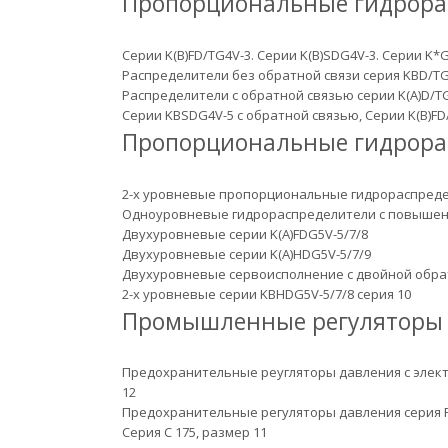
Пропорциональные гидрора
Серии K(B)FD/TG4V-3. Серии K(B)SDG4V-3. Серии K*G
Распределители без обратной связи серия KBD/TG
Распределители с обратной связью серии K(A)D/T
Серии KBSDG4V-5 с обратной связью, Серии K(B)FD
Пропорциональные гидрора
2-х уровневые пропорциональные гидрораспредел
Одноуровневые гидрораспределители с повышенн
Двухуровневые серии K(A)FDG5V-5/7/8
Двухуровневые серии K(A)HDG5V-5/7/9
Двухуровневые сервоисполнение с двойной обратн
2-х уровневые серии KBHDG5V-5/7/8 серия 10
Промышленные регуляторы 
Предохранительные реугляторы давления с электро и 
12
Предохранительные регуляторы давления серия R(C)G
Серия C 175, размер 11