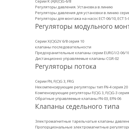
Серии K (A)X(C)G-6/8
Регуляторы давления. Установка в линию
Регуляторы давления для установки в линию серии X
Регуляторы для монтажа на насос ECT-06/10, ECT 5-
Регуляторы модульного мон
Серии X(C)G2V 6/8 серия 10
клапаны последовательности
Предохранительные клапаны серии EURG1/2-06/10,
Дистанционно управляемые клапаны CGR-02
Регуляторы потока
Серии FN, F(C)G 3, FRG
Некомпенсирующие регуляторы тип FN-4 серия 20
Компенсирующие регуляторы F(C)G 3, F(C)G-3 серия
Обратные управляемые клапаны FN-03, EFN-06
Клапаны седельного типа
Электромагнитные тарельчатые клапаны давление
Пропорциональные электромагнитные регуляторы