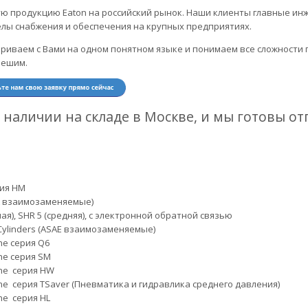
ую продукцию Eaton на российский рынок. Наши клиенты главные ин
елы снабжения и обеспечения на крупных предприятиях.
ариваем с Вами на одном понятном языке и понимаем все сложности
решим.
 наличии на складе в Москве, и мы готовы от
рия HM
PA взаимозаменяемые)
ая), SHR 5 (средняя), с электронной обратной связью
 Cylinders (ASAE взаимозаменяемые)
ne серия Q6
ne серия SM
ne серия HW
e серия TSaver (Пневматика и гидравлика среднего давления)
ne серия HL